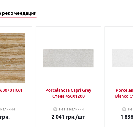
е рекомендации
60070 ПОЛ
Porcelanosa Capri Grey
Porcela
Стена 450Х1200
Blanco С
 наличии
Нет в наличии
Не
грн.
2 041
грн.
/шт
1 83