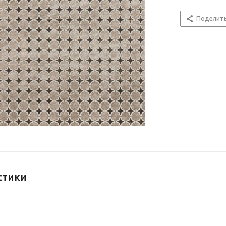
Поделит
стики