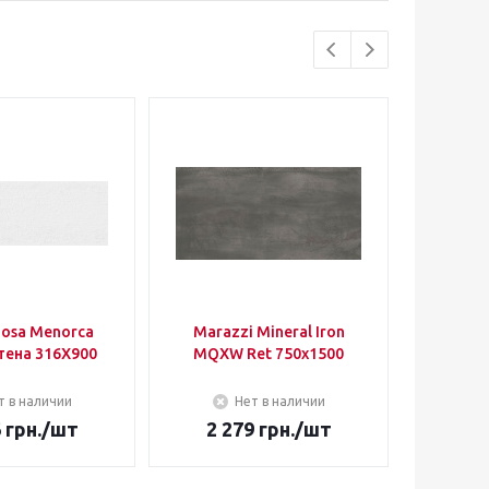
nosa Menorca
Marazzi Mineral Iron
APE 
тена 316Х900
MQXW Ret 750х1500
B
т в наличии
Нет в наличии
6
грн.
/шт
2 279
грн.
/шт
1 4