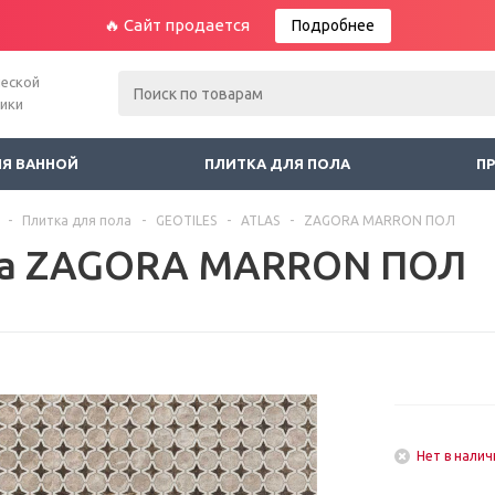
🔥 Сайт продается
Подробнее
ческой
ники
ЛЯ ВАННОЙ
ПЛИТКА ДЛЯ ПОЛА
П
-
Плитка для пола
-
GEOTILES
-
ATLAS
-
ZAGORA MARRON ПОЛ
а ZAGORA MARRON ПОЛ
Нет в налич