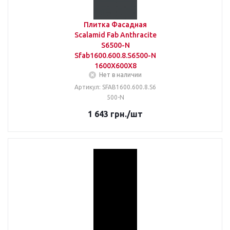
Плитка Фасадная
Scalamid Fab Anthracite
S6500-N
Sfab1600.600.8.S6500-N
1600X600X8
Нет в наличии
Артикул: SFAB1600.600.8.S6
500-N
1 643
грн.
/шт