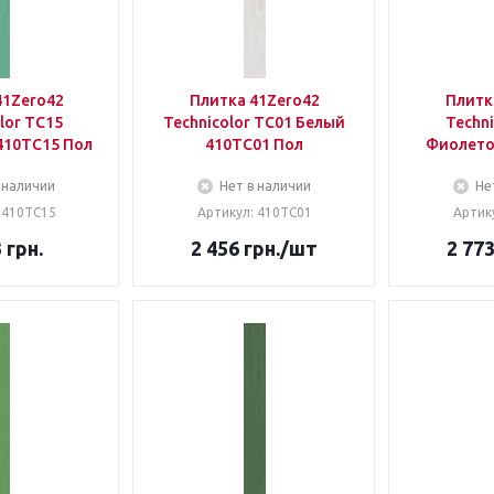
41Zero42
Плитка 41Zero42
Плитк
lor TC15
Technicolor TC01 Белый
Techni
410TC15 Пол
410TC01 Пол
Фиолето
 наличии
Нет в наличии
Не
 410TC15
Артикул: 410TC01
Артик
3
грн.
2 456
грн.
/шт
2 77