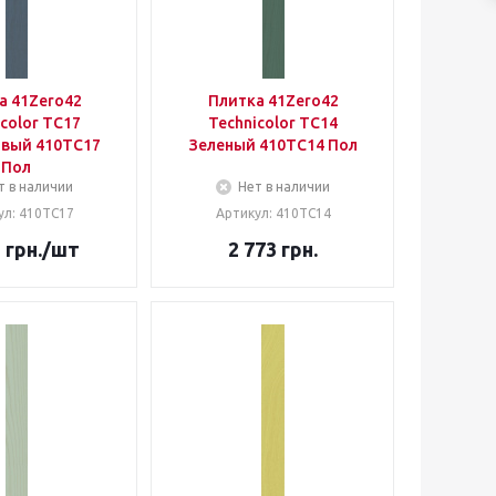
а 41Zero42
Плитка 41Zero42
color TC17
Technicolor TC14
вый 410TC17
Зеленый 410TC14 Пол
Пол
т в наличии
Нет в наличии
ул: 410TC17
Артикул: 410TC14
3
грн.
/шт
2 773
грн.