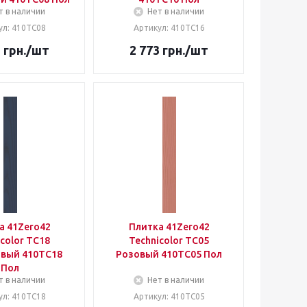
т в наличии
Нет в наличии
ул: 410TC08
Артикул: 410TC16
3
грн.
/шт
2 773
грн.
/шт
а 41Zero42
Плитка 41Zero42
color TC18
Technicolor TC05
вый 410TC18
Розовый 410TC05 Пол
Пол
т в наличии
Нет в наличии
ул: 410TC18
Артикул: 410TC05