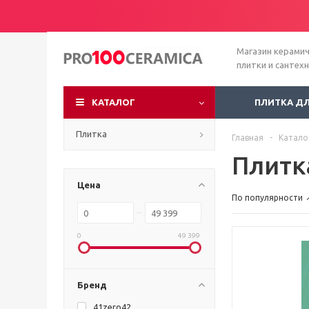
Магазин керами
плитки и сантех
КАТАЛОГ
ПЛИТКА Д
Плитка
Главная
-
Катало
Плитк
Цена
По популярности
0
49 399
Бренд
41zero42