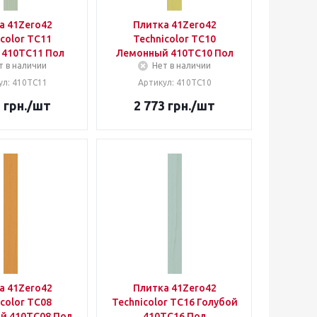
а 41Zero42
Плитка 41Zero42
color TC11
Technicolor TC10
 410TC11 Пол
Лемонный 410TC10 Пол
т в наличии
Нет в наличии
ул: 410TC11
Артикул: 410TC10
3
грн.
/шт
2 773
грн.
/шт
а 41Zero42
Плитка 41Zero42
color TC08
Technicolor TC16 Голубой
й 410TC08 Пол
410TC16 Пол