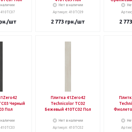
 наличии
Нет в наличии
Не
 410TC07
Артикул: 410TC09
Артик
рн.
/шт
2 773
грн.
/шт
2 77
41Zero42
Плитка 41Zero42
Плитк
 TC03 Черный
Technicolor TC02
Techni
03 Пол
Бежевый 410TC02 Пол
Фиолето
 наличии
Нет в наличии
Не
 410TC03
Артикул: 410TC02
Артик