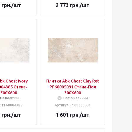
3
грн.
/шт
2 773
грн.
/шт
bk Ghost Ivory
Плитка Abk Ghost Clay Ret
004385 Стена-
PF60005091 Стена-Пол
 300Х600
300Х600
т в наличии
Нет в наличии
: PF60004385
Артикул: PF60005091
1
грн.
/шт
1 601
грн.
/шт