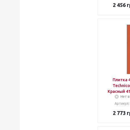
2 456
г
Estima
Expotile
Fanal
Fap
Fioranese
Fiore ceramics
Garogres
Gemma
Geotiles
Golden tile
Goldencer
Graniser
Плитка 
Graniti fiandre
Technico
Halcon
Красный 4
Imola ceramica
Нет в
Intergres
Артикул:
Iris
2 773
г
Itt ceramic
Keraben
Kerama marazzi