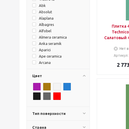
Abk
Absolut
Alaplana
Albagres
Плитка 
Alfobel
Technico
Almera ceramica
Салатовый 
Anka seramik
Нет в
Aparici
Артикул:
Ape ceramica
Arcana
2 77
Argenta
Ariana ceramica
Цвет
Ascot
Atlas concorde
Azteca
Azulejos benadresa
Azulejos espanol
Azulev
Тип поверхности
Azuliber
Azulindus&amp;marti
Страна