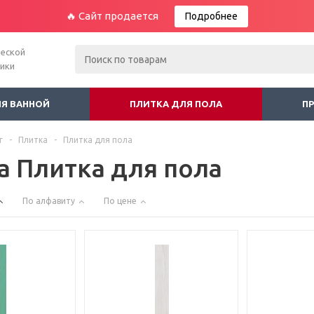
🔥 Сайт продается
Подробнее
ческой
ники
ЛЯ ВАННОЙ
ПЛИТКА ДЛЯ ПОЛА
П
г
-
Плитка
-
Плитка для пола
а Плитка для пола
По алфавиту
По цене