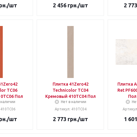
рн.
/шт
2 456
грн.
/шт
2 77
41Zero42
Плитка 41Zero42
Плитка A
lor TC06
Technicolor TC04
Ret PF60
10TC06 Пол
Кремовый 410TC04 Пол
Пол
 наличии
Нет в наличии
Не
 410TC06
Артикул: 410TC04
Артикул
рн.
/шт
2 773
грн.
/шт
1 60