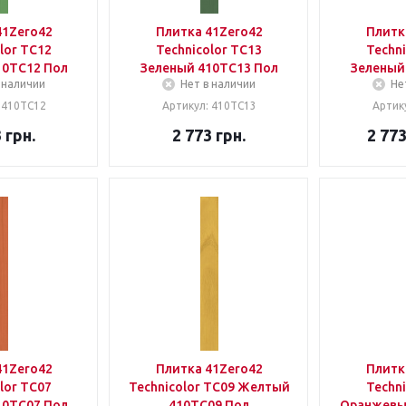
41Zero42
Плитка 41Zero42
Плитк
lor TC12
Technicolor TC13
Techni
10TC12 Пол
Зеленый 410TC13 Пол
Зеленый
 наличии
Нет в наличии
Не
 410TC12
Артикул: 410TC13
Артик
3
грн.
2 773
грн.
2 77
41Zero42
Плитка 41Zero42
Плитк
lor TC07
Technicolor TC09 Желтый
Techni
10TC07 Пол
410TC09 Пол
Оранжевы