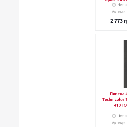
Cerpa
Нет в
Cerrad
Артикул:
Cerrol
Cersanit
2 773
г
Cevica
Cicogres
Cisa
Cithetiles
Click ceramica
Cristacer
Decovita
Del conca
Dual gres
Dvomo
Ecoceramica
Плитка 
Edimax astor
Technicolor
Elfos ceramica
410TC
Elios
Emil ceramica
Нет в
Emotion
Артикул:
Ergon