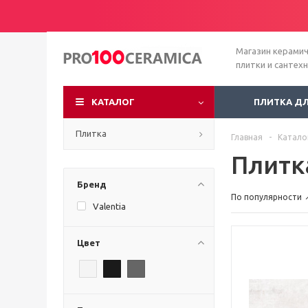
Магазин керами
плитки и сантех
КАТАЛОГ
ПЛИТКА Д
Плитка
Главная
-
Катало
Плитк
Бренд
По популярности
Valentia
Цвет