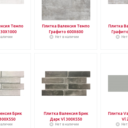
енсия Темпо
Плитка Валенсия Темпо
Плитка В
330Х1000
Графито 600Х600
Графито
наличии
Нет в наличии
Нет
енсия Брик
Плитка Валенсия Брик
Плитка Va
 300Х550
Дарк Vl 300Х550
Vl 
наличии
Нет в наличии
Нет