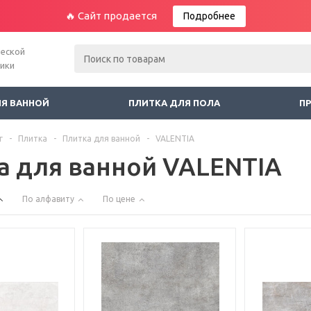
🔥 Сайт продается
Подробнее
ческой
ники
ЛЯ ВАННОЙ
ПЛИТКА ДЛЯ ПОЛА
П
г
-
Плитка
-
Плитка для ванной
-
VALENTIA
а для ванной VALENTIA
По алфавиту
По цене