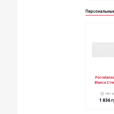
Персональны
Porcelano
Blanco Сте
Нет в
1 836
г