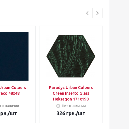
Urban Colours
Paradyz Urban Colours
Lucky 
Taco 48х48
Green Inserto Glass
Heksagon 171х198
т в наличии
Нет в наличии
рн.
/шт
326
грн.
/шт
88