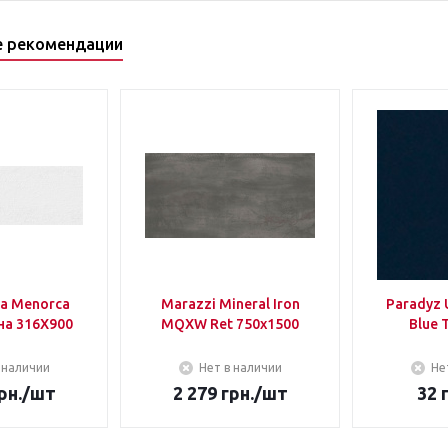
е рекомендации
sa Menorca
Marazzi Mineral Iron
Paradyz 
на 316Х900
MQXW Ret 750х1500
Blue 
 наличии
Нет в наличии
Не
рн.
/шт
2 279
грн.
/шт
32
г