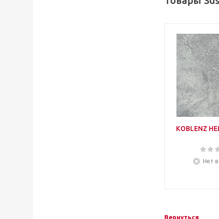
Товары Sds
KOBLENZ HE
Нет в
Вернуться