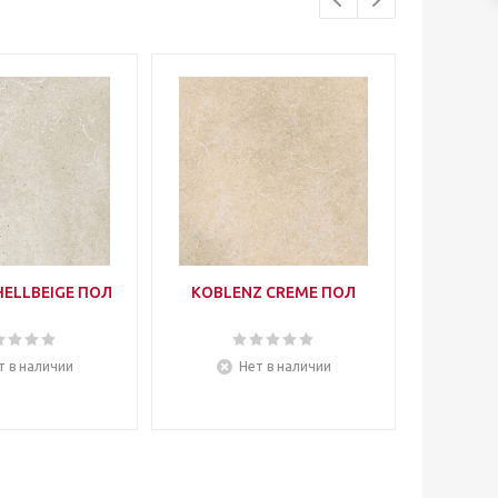
HELLBEIGE ПОЛ
KOBLENZ CREME ПОЛ
FLORE
HELL
т в наличии
Нет в наличии