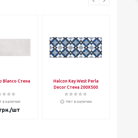
o Blanco Стена
Halcon Key West Perla
Halcon
Decor Стена 200Х500
т в наличии
Нет в наличии
грн.
/шт
85