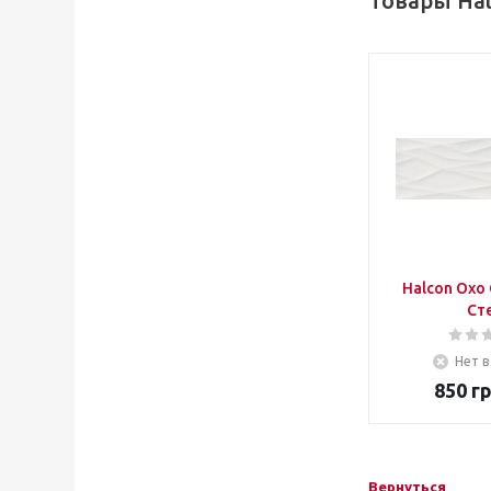
Товары Hal
Halcon Oxo 
Ст
Нет в
850
гр
Вернуться