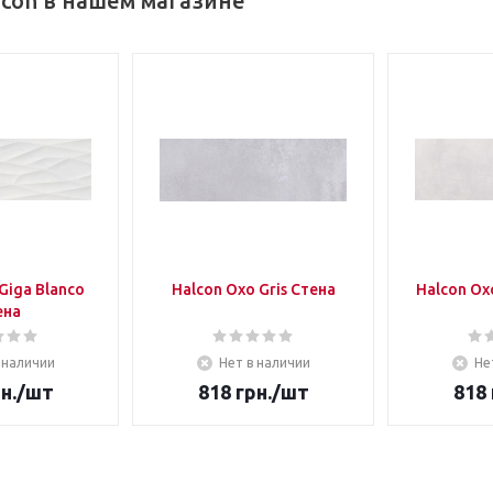
con в нашем магазине
Giga Blanco
Halcon Oxo Gris Стена
Halcon Ox
ена
 наличии
Нет в наличии
Не
н.
/шт
818
грн.
/шт
818