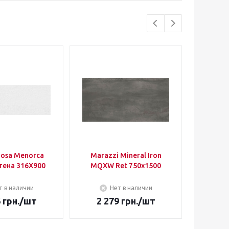
nosa Menorca
Marazzi Mineral Iron
Parady
тена 316Х900
MQXW Ret 750х1500
Green
Heks
т в наличии
Нет в наличии
6
грн.
/шт
2 279
грн.
/шт
32