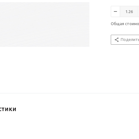
Общая стоим
Поделит
стики