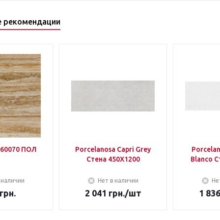
е рекомендации
60070 ПОЛ
Porcelanosa Capri Grey
Porcela
Стена 450Х1200
Blanco С
 наличии
Нет в наличии
Не
грн.
2 041
грн.
/шт
1 83