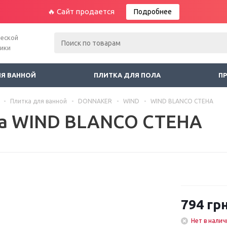
🔥 Сайт продается
Подробнее
ческой
ники
ЛЯ ВАННОЙ
ПЛИТКА ДЛЯ ПОЛА
П
-
Плитка для ванной
-
DONNAKER
-
WIND
-
WIND BLANCO СТЕНА
а WIND BLANCO СТЕНА
794
грн
Нет в налич