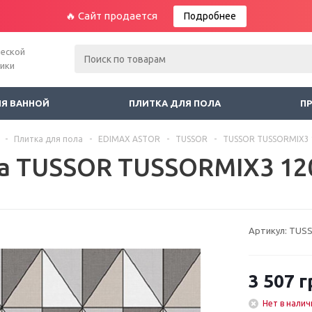
🔥 Сайт продается
Подробнее
ческой
ники
ЛЯ ВАННОЙ
ПЛИТКА ДЛЯ ПОЛА
П
-
Плитка для пола
-
EDIMAX ASTOR
-
TUSSOR
-
TUSSOR TUSSORMIX3 
а TUSSOR TUSSORMIX3 12
Артикул:
TUSS
3 507
г
Нет в налич