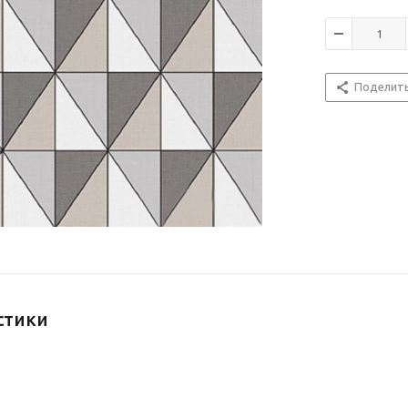
Поделит
стики