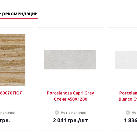
е рекомендации
60070 ПОЛ
Porcelanosa Capri Grey
Porcela
Стена 450Х1200
Blanco С
 наличии
Нет в наличии
Не
грн.
2 041
грн.
/шт
1 83