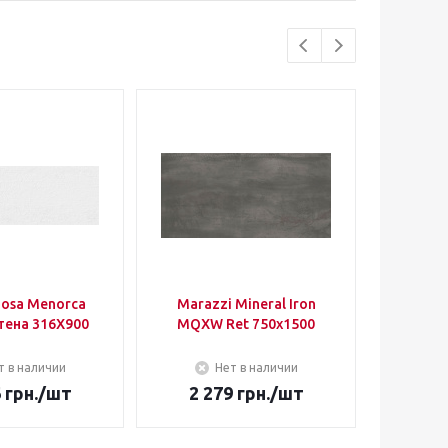
nosa Menorca
Marazzi Mineral Iron
Ape Cer
тена 316Х900
MQXW Ret 750х1500
1
т в наличии
Нет в наличии
6
грн.
/шт
2 279
грн.
/шт
1 4