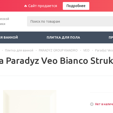
🔥 Сайт продается
Подробнее
ческой
ники
ЛЯ ВАННОЙ
ПЛИТКА ДЛЯ ПОЛА
П
-
Плитка для ванной
-
PARADYZ GROUP KWADRO
-
VEO
-
Paradyz Veo
 Paradyz Veo Bianco Struk
Нет в налич