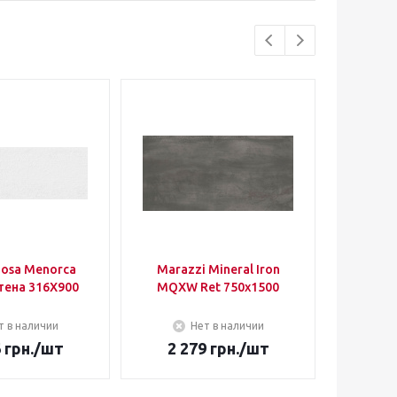
nosa Menorca
Marazzi Mineral Iron
Ape Cer
тена 316Х900
MQXW Ret 750х1500
Rect
т в наличии
Нет в наличии
6
грн.
/шт
2 279
грн.
/шт
1 0