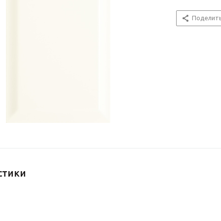
Поделит
стики