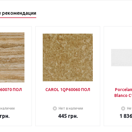
е рекомендации
60070 ПОЛ
CAROL 1QP60060 ПОЛ
Porcela
Blanco С
 наличии
Нет в наличии
Не
грн.
445
грн.
1 83