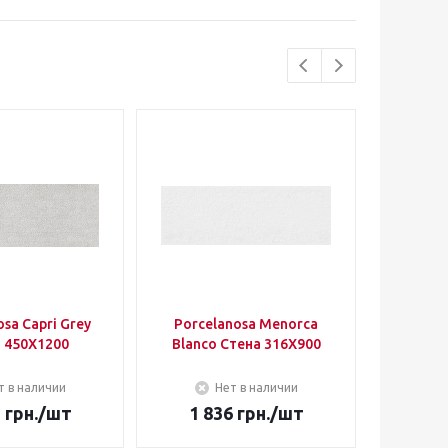
sa Capri Grey
Porcelanosa Menorca
Maraz
 450Х1200
Blanco Стена 316Х900
MQXW
т в наличии
Нет в наличии
1
грн.
/шт
1 836
грн.
/шт
2 2