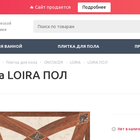
🔥 Сайт продается
Подробнее
ческой
ники
ЛЯ ВАННОЙ
ПЛИТКА ДЛЯ ПОЛА
П
-
Плитка для пола
-
CRISTACER
-
LOIRA
-
LOIRA ПОЛ
а LOIRA ПОЛ
Нет в налич