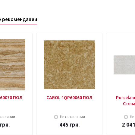
е рекомендации
60070 ПОЛ
CAROL 1QP60060 ПОЛ
Porcelano
Стена
 наличии
Нет в наличии
Не
грн.
445
грн.
2 04