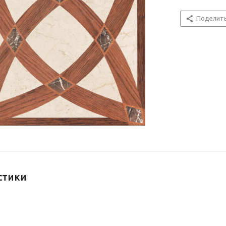
Поделит
стики