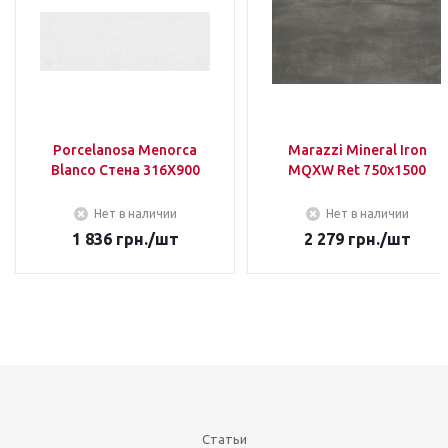
Porcelanosa Menorca
Marazzi Mineral Iron
Blanco Стена 316Х900
MQXW Ret 750х1500
Нет в наличии
Нет в наличии
1 836
грн.
/шт
2 279
грн.
/шт
Статьи