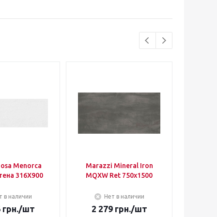
nosa Menorca
Marazzi Mineral Iron
Lea Wa
тена 316Х900
MQXW Ret 750х1500
Silver 
т в наличии
Нет в наличии
6
грн.
/шт
2 279
грн.
/шт
3 3