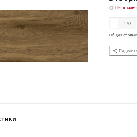
Нет в налич
Общая стоим
Поделит
стики