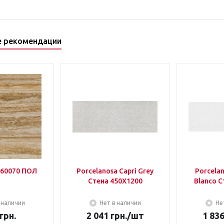
е рекомендации
60070 ПОЛ
Porcelanosa Capri Grey
Porcela
Стена 450Х1200
Blanco С
 наличии
Нет в наличии
Не
грн.
2 041
грн.
/шт
1 83