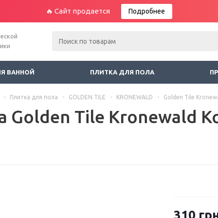
🔥 Сайт продается
Подробнее
ческой
ники
ЛЯ ВАННОЙ
ПЛИТКА ДЛЯ ПОЛА
П
-
Плитка для пола
-
GOLDEN TILE
-
KRONEWALD
-
Golden Tile Krone
а Golden Tile Kronewald 
310
грн