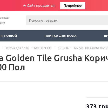
🔥 Сайт продается
Подробнее
ческой
ники
ЛЯ ВАННОЙ
ПЛИТКА ДЛЯ ПОЛА
П
-
Плитка для пола
-
GOLDEN TILE
-
GRUSHA
-
Golden Tile Grusha Кор
а Golden Tile Grusha Кор
00 Пол
373
грн