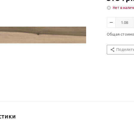
Нет в налич
Общая стоим
Поделит
стики