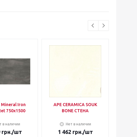
 Mineral Iron
APE CERAMICA SOUK
Parady
et 750х1500
BONE СТЕНА
Green
Heks
т в наличии
Нет в наличии
9
грн.
/шт
1 462
грн.
/шт
32