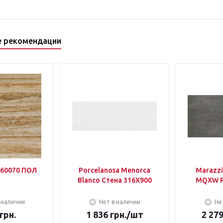
е рекомендации
60070 ПОЛ
Porcelanosa Menorca
Marazzi
Blanco Стена 316Х900
MQXW R
 наличии
Нет в наличии
Не
грн.
1 836
грн.
/шт
2 27