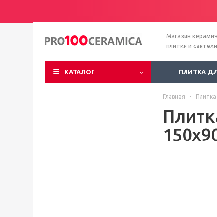
Магазин керами
плитки и сантех
КАТАЛОГ
ПЛИТКА Д
Главная
-
Плитка
Плитк
150x9