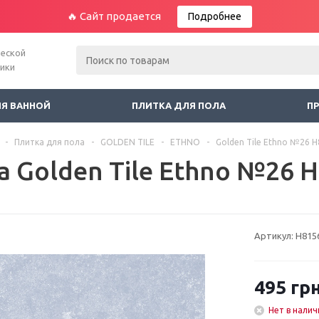
🔥 Сайт продается
Подробнее
ческой
ники
ЛЯ ВАННОЙ
ПЛИТКА ДЛЯ ПОЛА
П
-
Плитка для пола
-
GOLDEN TILE
-
ETHNO
-
Golden Tile Ethno №26 
а Golden Tile Ethno №26 
Артикул:
Н815
495
грн
Нет в налич