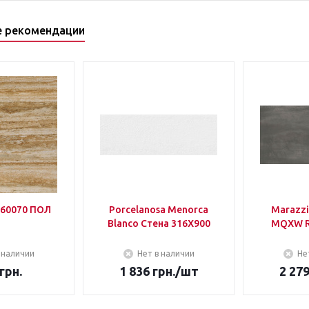
е рекомендации
60070 ПОЛ
Porcelanosa Menorca
Marazzi
Blanco Стена 316Х900
MQXW R
 наличии
Нет в наличии
Не
грн.
1 836
грн.
/шт
2 27