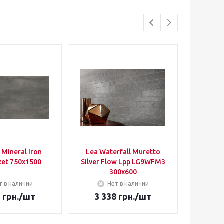
 Mineral Iron
Lea Waterfall Muretto
Parady
et 750х1500
Silver Flow Lpp LG9WFM3
Green
300x600
Heks
т в наличии
Нет в наличии
9
грн.
/шт
3 338
грн.
/шт
32