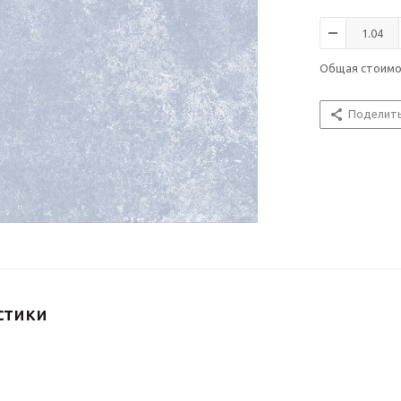
Общая стоим
Поделит
стики