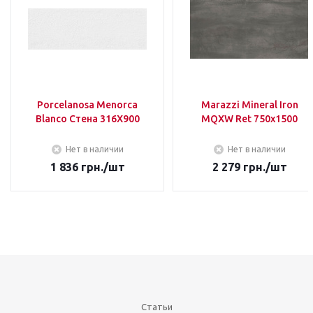
Porcelanosa Menorca
Marazzi Mineral Iron
Blanco Стена 316Х900
MQXW Ret 750х1500
Нет в наличии
Нет в наличии
1 836
грн.
/шт
2 279
грн.
/шт
Статьи