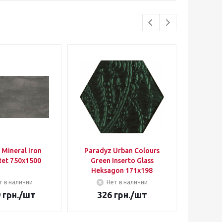
 Mineral Iron
Paradyz Urban Colours
Parady
et 750х1500
Green Inserto Glass
Blue
Heksagon 171х198
Heksa
т в наличии
Нет в наличии
9
грн.
/шт
326
грн.
/шт
41