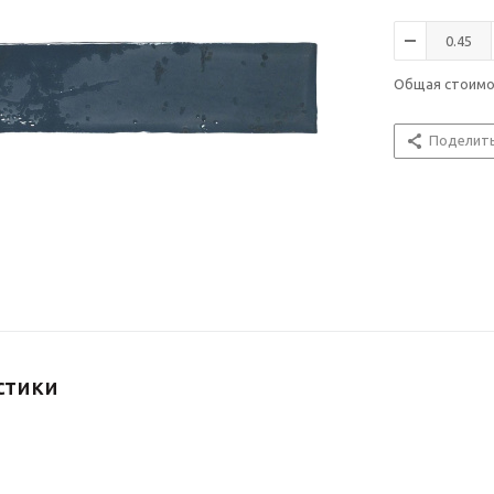
Общая стоим
Поделит
стики