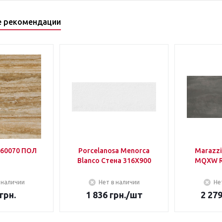
е рекомендации
60070 ПОЛ
Porcelanosa Menorca
Marazzi
Blanco Стена 316Х900
MQXW R
 наличии
Нет в наличии
Не
грн.
1 836
грн.
/шт
2 27