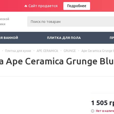
🔥 Сайт продается
Подробнее
ческой
ники
ЛЯ ВАННОЙ
ПЛИТКА ДЛЯ ПОЛА
П
-
Плитка для кухни
-
APE CERAMICA
-
GRUNGE
-
Ape Ceramica Grunge 
а Ape Ceramica Grunge Bl
1 505
г
Нет в налич