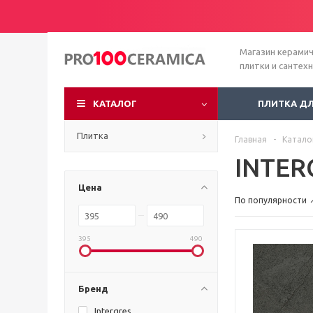
Магазин керами
плитки и сантех
КАТАЛОГ
ПЛИТКА Д
Плитка
Главная
-
Катало
INTER
Цена
По популярности
395
490
Бренд
Intergres