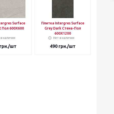
tergres Surface
Плитка Intergres Surface
ht Пол 600Х600
Grey Dark Стена-Пол
600Х1200
 в наличии
Нет в наличии
грн.
/шт
490
грн.
/шт