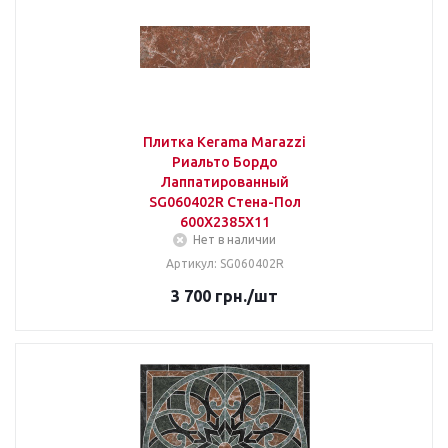
Плитка Kerama Marazzi
Риальто Бордо
Лаппатированный
SG060402R Стена-Пол
600Х2385Х11
Нет в наличии
Артикул: SG060402R
3 700
грн.
/шт