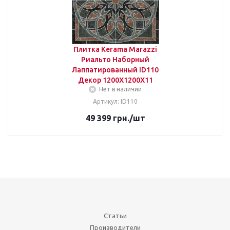
Плитка Kerama Marazzi
Риальто Наборный
Лаппатированный ID110
Декор 1200Х1200Х11
Нет в наличии
Артикул: ID110
49 399
грн.
/шт
Статьи
Производители