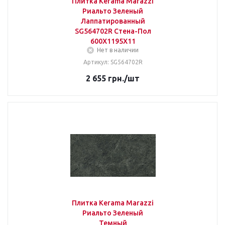
Плитка Kerama Marazzi
Риальто Зеленый
Лаппатированный
SG564702R Стена-Пол
600Х1195Х11
Нет в наличии
Артикул: SG564702R
2 655
грн.
/шт
Плитка Kerama Marazzi
Риальто Зеленый
Темный