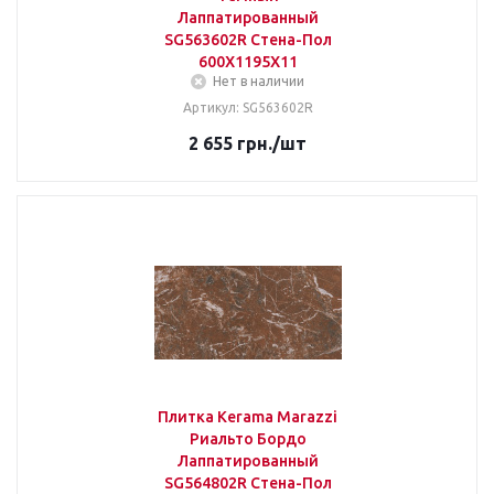
Лаппатированный
SG563602R Стена-Пол
600Х1195Х11
Нет в наличии
Артикул: SG563602R
2 655
грн.
/шт
Плитка Kerama Marazzi
Риальто Бордо
Лаппатированный
SG564802R Стена-Пол