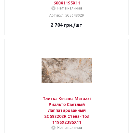
600Х1195Х11
Нет в наличии
Артикул: SG564802R
2 704
грн.
/шт
Плитка Kerama Marazzi
Риальто Светлый
Лаппатированный
SG592202R Стена-Пол
1195Х2385Х11
Нет в наличии