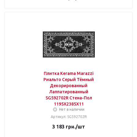
Плитка Kerama Marazzi
Риальто Серый Тёмный
Декорированный
Лаппатированный
SG592702R Стена-Пол
1195Х2385Х11
Нет в наличии
Артикул: SG592702R
3 183
грн.
/шт