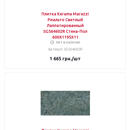
Плитка Kerama Marazzi
Риальто Светлый
Лаппатированный
SG564602R Стена-Пол
600Х1195Х11
Нет в наличии
Артикул: SG564602R
1 665
грн.
/шт