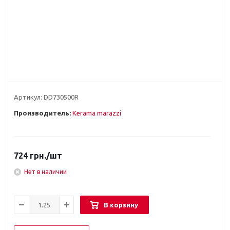
Артикул:
DD730500R
Производитель:
Kerama marazzi
724
грн.
/шт
Нет в наличии
В корзину