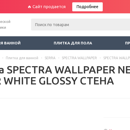
🔥 Сайт продается
Подробнее
ческой
ники
ЛЯ ВАННОЙ
ПЛИТКА ДЛЯ ПОЛА
П
-
Плитка для ванной
-
SERRA
-
SPECTRA WALLPAPER
-
SPECTRA WALLP
а SPECTRA WALLPAPER NE
R WHITE GLOSSY СТЕНА