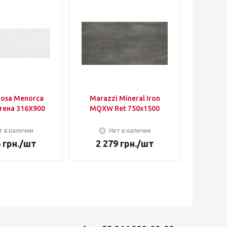
nosa Menorca
Marazzi Mineral Iron
Ape Cer
тена 316Х900
MQXW Ret 750х1500
т в наличии
Нет в наличии
6
грн.
/шт
2 279
грн.
/шт
74