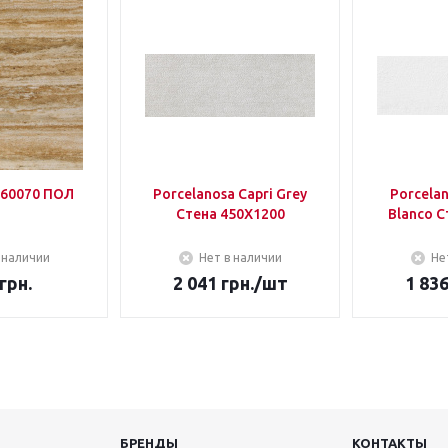
60070 ПОЛ
Porcelanosa Capri Grey
Porcela
Стена 450Х1200
Blanco С
 наличии
Нет в наличии
Не
грн.
2 041
грн.
/шт
1 83
БРЕНДЫ
КОНТАКТЫ